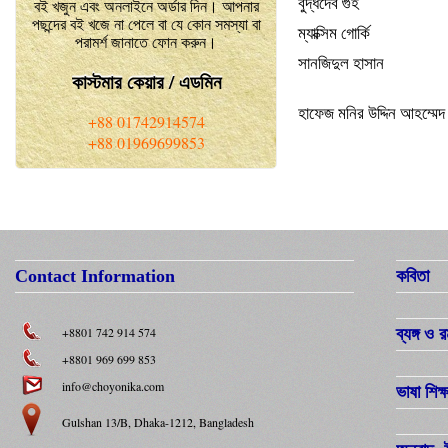
বুদ্ধদেব গুহ
বই খজুন এবং অনলাইনে অর্ডার দিন। আপনার
পছন্দের বই খজে না পেলে বা যে কোন সমস্যা বা
ম্যাক্সিম গোর্কি
পরামর্শ জানাতে ফোন করুন।
সানজিদুল হাসান
কাস্টমার কেয়ার / এডমিন
হাফেজ মনির উদ্দিন আহম্মেদ
+88 01742914574
+88 01969699853
Contact Information
কবিতা
+8801 742 914 574
ব্যঙ্গ ও র
+8801 969 699 853
info@choyonika.com
ভাষা শিক্
Gulshan 13/B, Dhaka-1212, Bangladesh