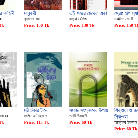
ের কাহিনী
মাধুকরী
এই শহরে মেঘেরা একা
শ্রেষ্ঠ গল্প ম্য
ক
বুদ্ধদেব গুহ
একুয়া রেজিয়া
ম্যাক্সিম গোর্কি
 Tk
Price: 150 Tk
Price: 130 Tk
Price: 150 T
মরীচিকার টানে
সমাজ সংস্কারের উপায়
শিক্ওয়া ও জ
সাবের
হামিদ অাহসান
তাকী উসমানী
শিক্ওয়া
 Tk
Price: 115 Tk
Price: 60 Tk
আল্লামা ইকবাল
Price: 60 Tk