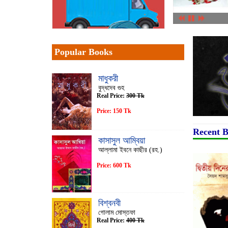
Popular Books
মাধুকরী
বুদ্ধদেব গুহ
Real Price:
300 Tk
Price: 150 Tk
Recent 
কাসাসুল আম্বিয়া
আল্লামা ইবনে কাছীর (রহ.)
Price: 600 Tk
বিশ্বনবী
গোলাম মোস্তফা
Real Price:
400 Tk