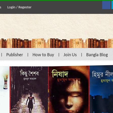
s
Login / Regester
Publisher
How to Buy
Join Us
Bangla Blog