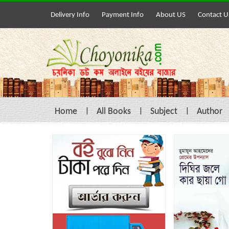
Delivery Info
Payment Info
About US
Contact U
Home
All Books
Subject
Author