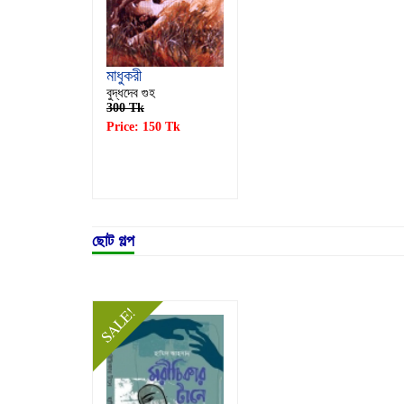
মাধুকরী
বুদ্ধদেব গুহ
300 Tk
Price: 150 Tk
ছোট গল্প
SALE!